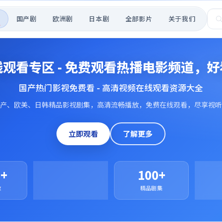
页
国产剧
欧洲剧
日本剧
全部影片
关于我们
观看专区 - 免费观看热播电影频道，
国产热门影视免费看 - 高清视频在线观看资源大全
产、欧美、日韩精品影视剧集，高清流畅播放，免费在线观看，尽享视听
立即观看
了解更多
0+
50万+
100+
数
访问用户
精品剧集