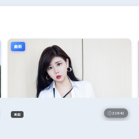
最新
2:19:41
美国
天际风云