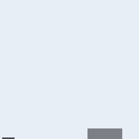
无名潜伏是一部以悬疑为核心的影视作品，围绕危机、反
转与人物成长展开，整体节奏紧凑，值得推荐观看。
中国大陆
地区
易烊千玺 / 雷佳音 / 沈腾 等
主演
悬疑
·
2021
·
动漫
7.3万
3.6千
5年前
最新